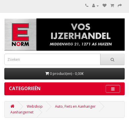
0 product(en) - 0,00€
CATEGORIEËN
Webshop
Auto, Fiets en Aanhanger
Aanhangernet