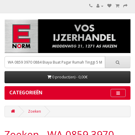
0 product(en) - 0,00€
CATEGORIEËN
Zoeken
Zoeken - WA 0859 3970