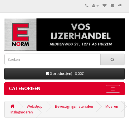
0 product(en) - 0,00€
CATEGORIEËN
Webshop
Bevestigingsmaterialen
Moeren
Inslagmoeren