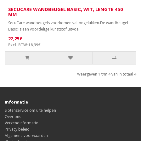
SECUCARE WANDBEUGEL BASIC, WIT, LENGTE 450
MM
SecuCare wandbeugels voorkomen val-ongelukken.De wandbeugel
Basic is een voordelige kunststof uitvoe..
22,25€
Excl. BTW:18,39€
Weergeven 1 t/m 4 van in totaal 4
Informatie
Slotenservice om u te helpen
Over ons
Verzendinformatie
Privacy beleid
Algemene voorwaarden