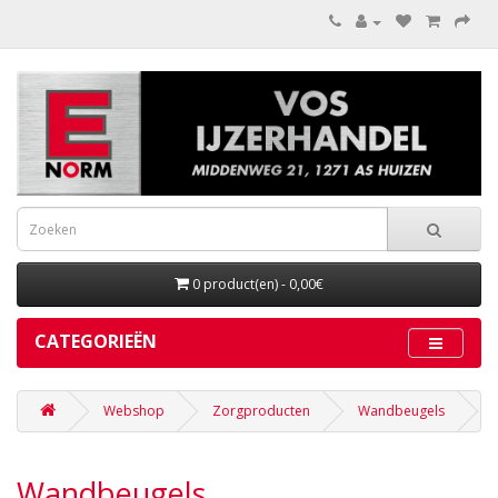
0 product(en) - 0,00€
CATEGORIEËN
Webshop
Zorgproducten
Wandbeugels
Wandbeugels