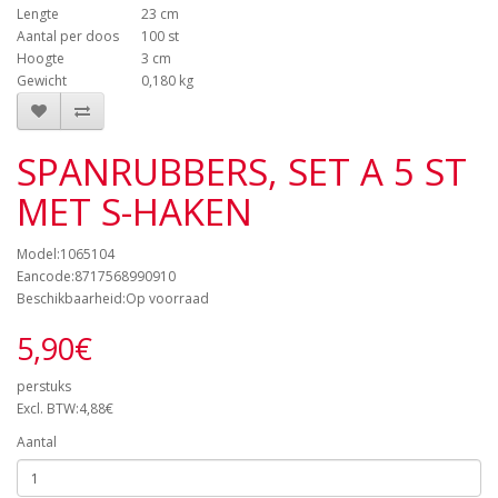
Lengte
23 cm
Aantal per doos
100 st
Hoogte
3 cm
Gewicht
0,180 kg
SPANRUBBERS, SET A 5 ST
MET S-HAKEN
Model:1065104
Eancode:8717568990910
Beschikbaarheid:Op voorraad
5,90€
perstuks
Excl. BTW:4,88€
Aantal