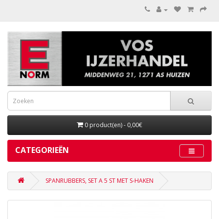
0 product(en) - 0,00€
CATEGORIEËN
SPANRUBBERS, SET A 5 ST MET S-HAKEN