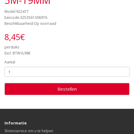
5M-19MM
Model:922477
Eancode:3253561306976
Beschikbaarheid:Op voorraad
8,45€
perstuks
Excl. BTW:6,98€
Aantal
Bestellen
Informatie
Slotenservice om u te helpen