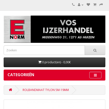
0 product(en) - 0,00€
CATEGORIEËN
ROLBANDMAAT TYLON 5M-19MM