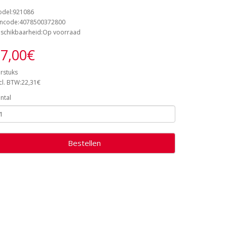
del:921086
ncode:4078500372800
schikbaarheid:Op voorraad
7,00€
rstuks
cl. BTW:22,31€
ntal
Bestellen