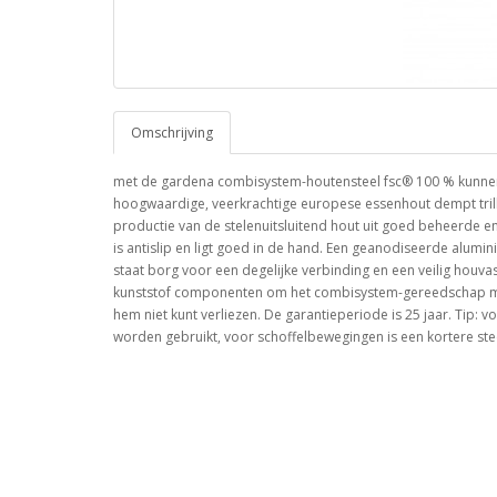
Omschrijving
met de gardena combisystem-houtensteel fsc® 100 % kunne
hoogwaardige, veerkrachtige europese essenhout dempt trillin
productie van de stelenuitsluitend hout uit goed beheerde e
is antislip en ligt goed in de hand. Een geanodiseerde alumi
staat borg voor een degelijke verbinding en een veilig houv
kunststof componenten om het combisystem-gereedschap mee v
hem niet kunt verliezen. De garantieperiode is 25 jaar. Tip
worden gebruikt, voor schoffelbewegingen is een kortere stee