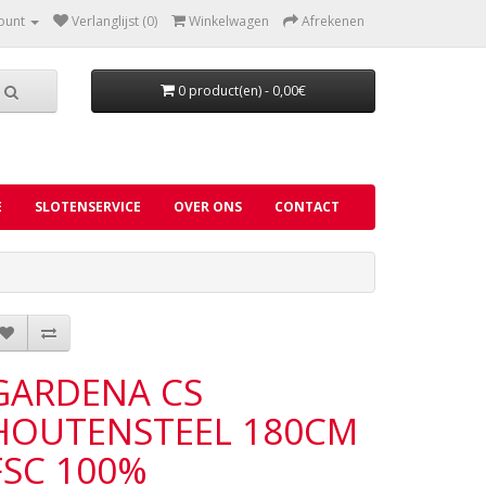
ount
Verlanglijst (0)
Winkelwagen
Afrekenen
0 product(en) - 0,00€
E
SLOTENSERVICE
OVER ONS
CONTACT
GARDENA CS
HOUTENSTEEL 180CM
FSC 100%