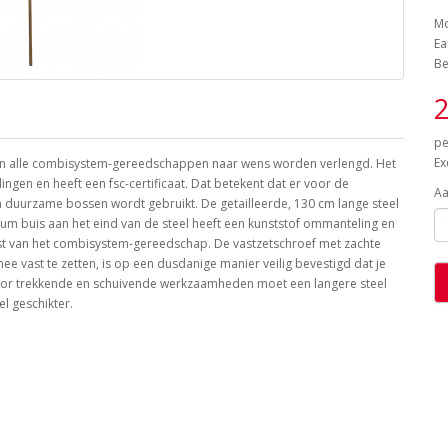
Mo
Ea
Be
2
pe
Ex
n alle combisystem-gereedschappen naar wens worden verlengd. Het
gen en heeft een fsc-certificaat. Dat betekent dat er voor de
Aa
n duurzame bossen wordt gebruikt. De getailleerde, 130 cm lange steel
nium buis aan het eind van de steel heeft een kunststof ommanteling en
ast van het combisystem-gereedschap. De vastzetschroef met zachte
ast te zetten, is op een dusdanige manier veilig bevestigd dat je
: voor trekkende en schuivende werkzaamheden moet een langere steel
l geschikter.