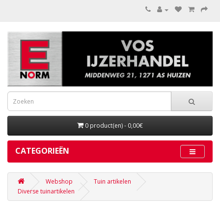
0 product(en) - 0,00€
CATEGORIEËN
Webshop
Tuin artikelen
Diverse tuinartikelen