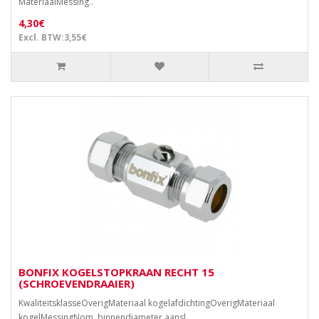
MateriaalMessing..
4,30€
Excl. BTW:3,55€
BONFIX KOGELSTOPKRAAN RECHT 15
(SCHROEVENDRAAIER)
KwaliteitsklasseOverigMateriaal kogelafdichtingOverigMateriaal
kogelMessingNom. binnendiameter aansl..