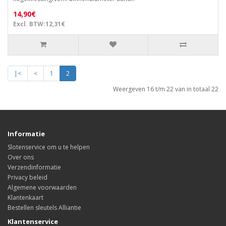
14,90€
Excl. BTW:12,31€
|<
<
1
2
Weergeven 16 t/m 22 van in totaal 22
Informatie
Slotenservice om u te helpen
Over ons
Verzendinformatie
Privacy beleid
Algemene voorwaarden
Klantenkaart
Bestellen sleutels Alliantie
Klantenservice