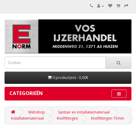
0 product(en) - 0,00€
CATEGORIEËN
Webshop
Sanitair en installatiemateriaal
Installatiemateriaal
Knelfittingen
Knelfittingen 15mm