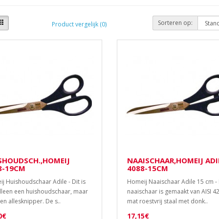
Sorteren op:
Product vergelijk (0)
SHOUDSCH.,HOMEIJ
NAAISCHAAR,HOMEIJ ADI
8-19CM
4088-15CM
j Huishoudschaar Adile - Dit is
Homeij Naaischaar Adile 15 cm -
alleen een huishoudschaar, maar
naaischaar is gemaakt van AISI 4
en allesknipper. De s..
mat roestvrij staal met donk..
0€
17,15€