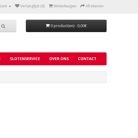
ount
Verlanglijst (0)
Winkelwagen
Afrekenen
0 product(en) - 0,00€
E
SLOTENSERVICE
OVER ONS
CONTACT