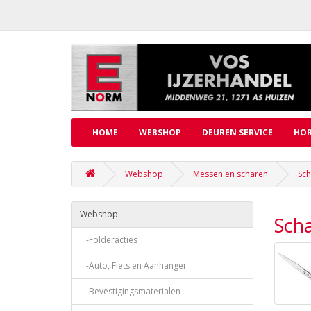
HOME
WEBSHOP
DEUREN SERVICE
HOR
Webshop
Messen en scharen
Sc
Webshop
Sch
-Folderacties
-Auto, Fiets en Aanhanger
-Bevestigingsmaterialen