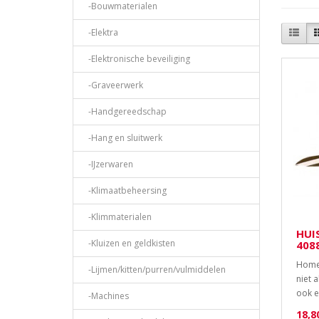
-Bouwmaterialen
-Elektra
-Elektronische beveiliging
-Graveerwerk
-Handgereedschap
-Hang en sluitwerk
-IJzerwaren
-Klimaatbeheersing
-Klimmaterialen
HUI
-Kluizen en geldkisten
408
Homei
-Lijmen/kitten/purren/vulmiddelen
niet 
ook e
-Machines
18,8