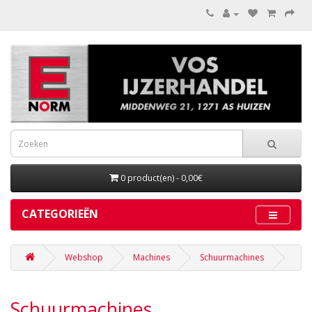
0 product(en) - 0,00€
CATEGORIEËN
Webshop
Machines
Schuurmachines
Schuurmachines