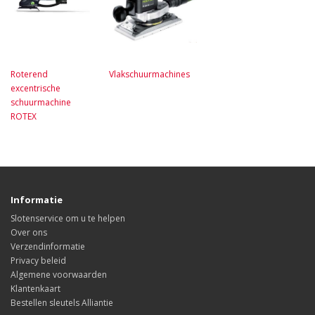
Roterend
Vlakschuurmachines
excentrische
schuurmachine
ROTEX
Informatie
Slotenservice om u te helpen
Over ons
Verzendinformatie
Privacy beleid
Algemene voorwaarden
Klantenkaart
Bestellen sleutels Alliantie