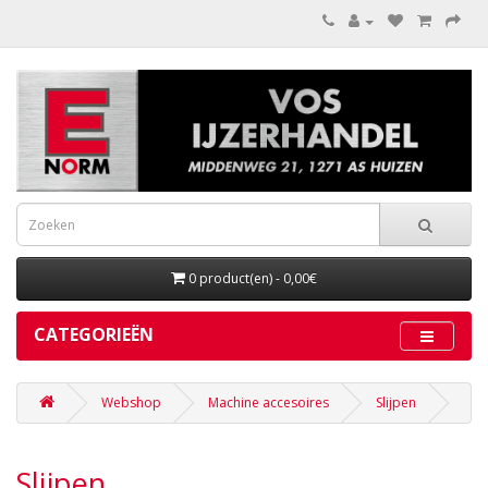
0 product(en) - 0,00€
CATEGORIEËN
Webshop
Machine accesoires
Slijpen
Slijpen