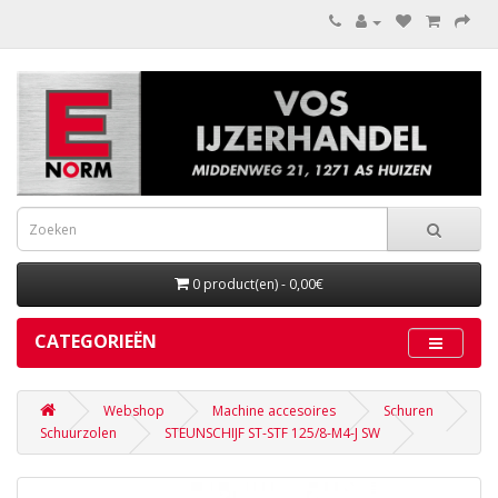
0 product(en) - 0,00€
CATEGORIEËN
Webshop
Machine accesoires
Schuren
Schuurzolen
STEUNSCHIJF ST-STF 125/8-M4-J SW