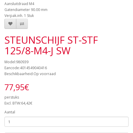
Aansluitdraad M4
Gatendiameter 90.00 mm
Verpak.inh. 1 Stuk
STEUNSCHIJF ST-STF
125/8-M4-J SW
Model:980939
Eancode:4014549040416
Beschikbaarheid:Op voorraad
77,95€
perstuks
Excl. BTW:64,42€
Aantal