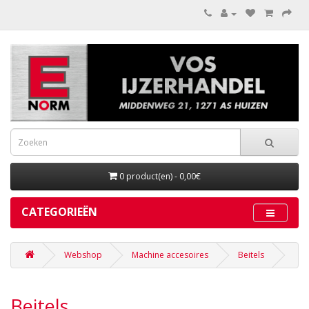
0 product(en) - 0,00€
CATEGORIEËN
Webshop
Machine accesoires
Beitels
Beitels