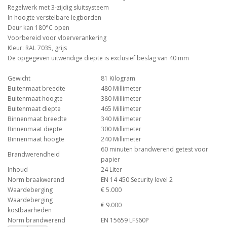
Regelwerk met 3-zijdig sluitsysteem
In hoogte verstelbare legborden
Deur kan 180°C open
Voorbereid voor vloerverankering
Kleur: RAL 7035, grijs
De opgegeven uitwendige diepte is exclusief beslag van 40 mm
Gewicht
81 Kilogram
Buitenmaat breedte
480 Millimeter
Buitenmaat hoogte
380 Millimeter
Buitenmaat diepte
465 Millimeter
Binnenmaat breedte
340 Millimeter
Binnenmaat diepte
300 Millimeter
Binnenmaat hoogte
240 Millimeter
60 minuten brandwerend getest voor
Brandwerendheid
papier
Inhoud
24 Liter
Norm braakwerend
EN 14 450 Security level 2
Waardeberging
€ 5.000
Waardeberging
€ 9.000
kostbaarheden
Norm brandwerend
EN 15659 LFS60P