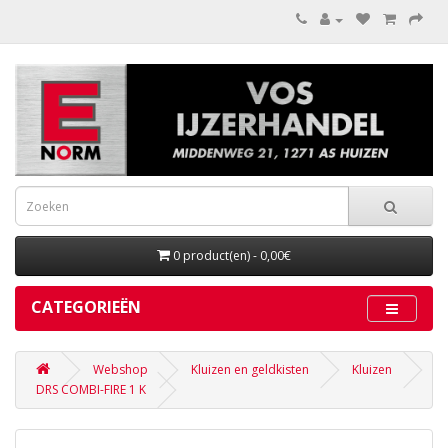
0 product(en) - 0,00€
CATEGORIEËN
Webshop
Kluizen en geldkisten
Kluizen
DRS COMBI-FIRE 1 K