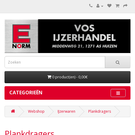
0 product(en) - 0,00€
CATEGORIEËN
Webshop
IJzerwaren
Plankdragers
Plankdragers