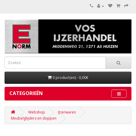
0 product(en) - 0,00€
CATEGORIEËN
Webshop
IJzerwaren
Meubelglijders en doppen