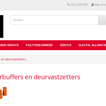
035-5253487
Mijn Acc
REN SERVICE
POLITIEKEURMERK
SERVICE
SLEUTEL ALLIANTI
 en deurvastzetters
buffers en deurvastzetters