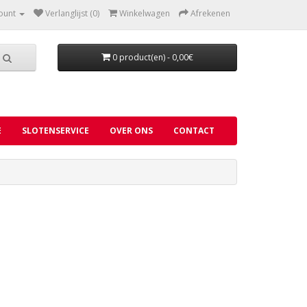
ount
Verlanglijst (0)
Winkelwagen
Afrekenen
0 product(en) - 0,00€
E
SLOTENSERVICE
OVER ONS
CONTACT