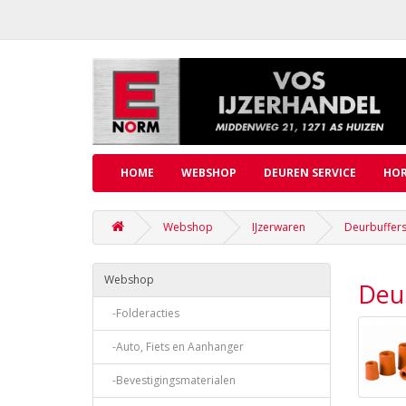
HOME
WEBSHOP
DEUREN SERVICE
HOR
Webshop
IJzerwaren
Deurbuffers
Webshop
Deur
-Folderacties
-Auto, Fiets en Aanhanger
-Bevestigingsmaterialen