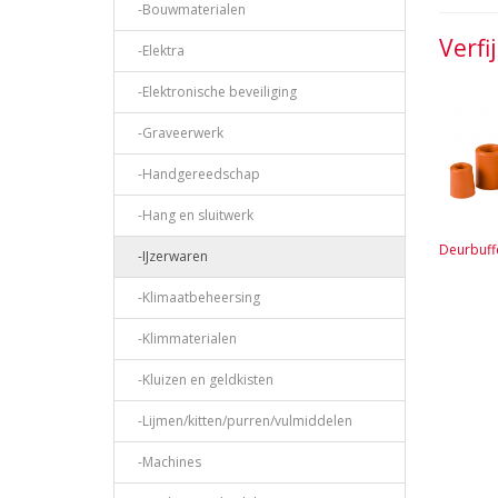
-Bouwmaterialen
Verfi
-Elektra
-Elektronische beveiliging
-Graveerwerk
-Handgereedschap
-Hang en sluitwerk
Deurbuff
-IJzerwaren
-Klimaatbeheersing
-Klimmaterialen
-Kluizen en geldkisten
-Lijmen/kitten/purren/vulmiddelen
-Machines