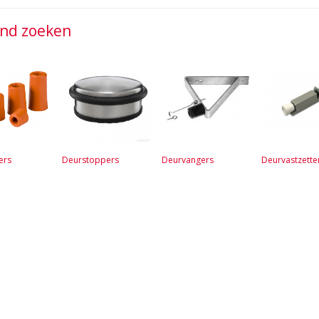
jnd zoeken
ers
Deurstoppers
Deurvangers
Deurvastzette