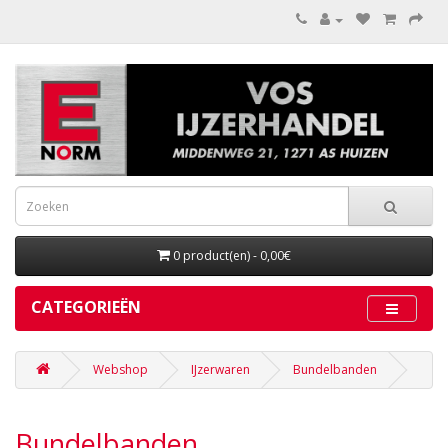
0 product(en) - 0,00€
CATEGORIEËN
Webshop
IJzerwaren
Bundelbanden
Bundelbanden