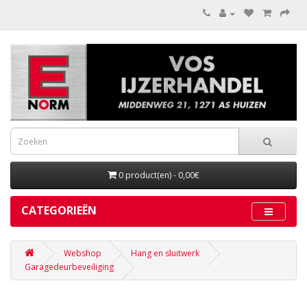
0 product(en) - 0,00€
CATEGORIEËN
Webshop
Hang en sluitwerk
Garagedeurbeveiliging