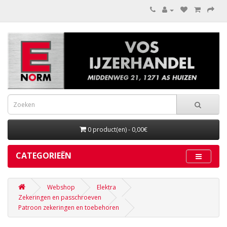
0 product(en) - 0,00€
CATEGORIEËN
Webshop
Elektra
Zekeringen en passchroeven
Patroon zekeringen en toebehoren