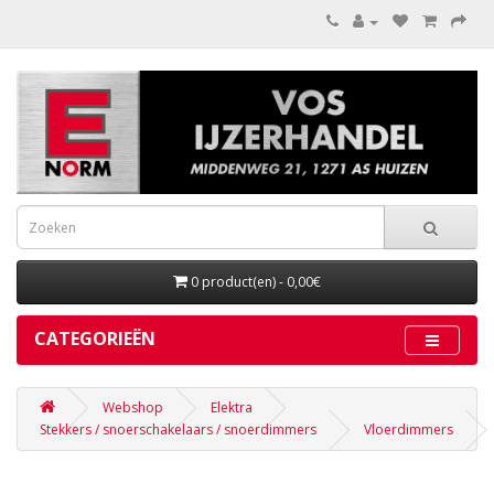
0 product(en) - 0,00€
CATEGORIEËN
Webshop
Elektra
Stekkers / snoerschakelaars / snoerdimmers
Vloerdimmers