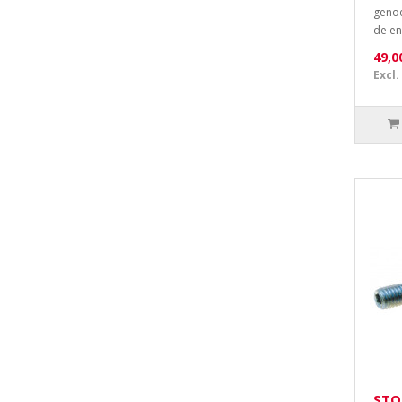
genoe
de en
49,0
Excl.
STO