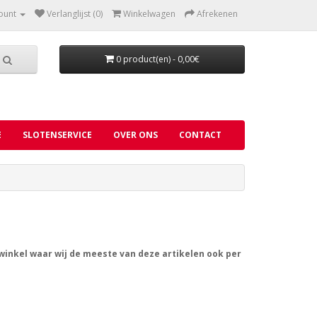
ount
Verlanglijst (0)
Winkelwagen
Afrekenen
0 product(en) - 0,00€
E
SLOTENSERVICE
OVER ONS
CONTACT
winkel waar wij de meeste van deze artikelen ook per