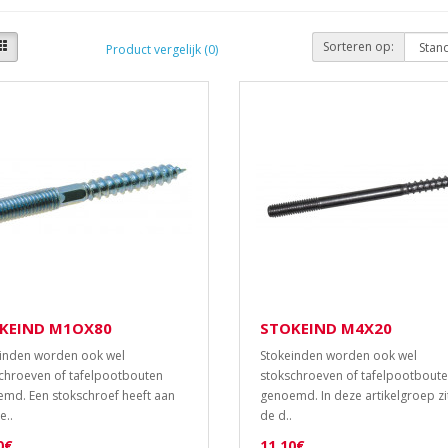
Sorteren op:
Product vergelijk (0)
KEIND M1OX80
STOKEIND M4X20
inden worden ook wel
Stokeinden worden ook wel
chroeven of tafelpootbouten
stokschroeven of tafelpootbout
md. Een stokschroef heeft aan
genoemd. In deze artikelgroep zi
e..
de d..
0€
11,10€