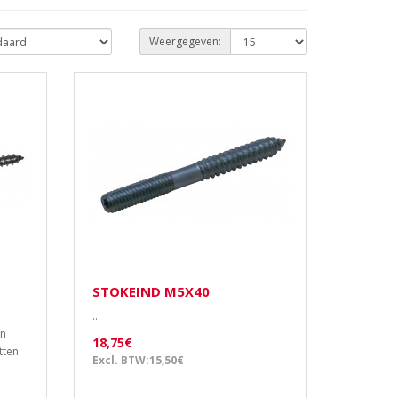
Weergegeven:
STOKEIND M5X40
..
en
18,75€
tten
Excl. BTW:15,50€