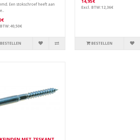
14,95€
md. Een stokschroef heeft aan
Excl. BTW:12,36€
e..
0€
 BTW:40,50€
BESTELLEN
BESTELLEN
KEINDEN MET ZESKANT