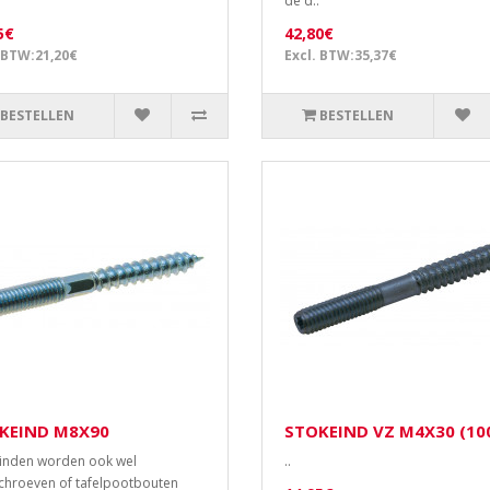
de d..
5€
42,80€
 BTW:21,20€
Excl. BTW:35,37€
BESTELLEN
BESTELLEN
KEIND M8X90
STOKEIND VZ M4X30 (10
inden worden ook wel
..
chroeven of tafelpootbouten