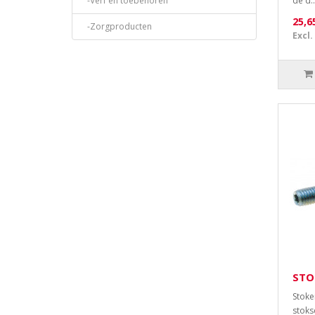
-Verf en toebehoren
de d..
25,6
-Zorgproducten
Excl.
STO
Stoke
stoks