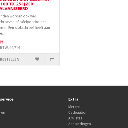
100 TX 25 IJZER
ALVANISEERD
inden worden ook wel
chroeven of tafelpootbouten
md. Een stokschroef heeft aan
e..
0€
 BTW:44,71€
BESTELLEN
service
Extra
Merken
ren
Cadeaubon
Affiliates
Aanbiedingen