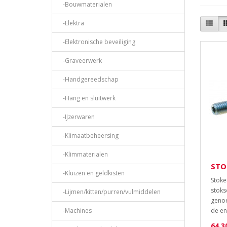
-Bouwmaterialen
-Elektra
-Elektronische beveiliging
-Graveerwerk
-Handgereedschap
-Hang en sluitwerk
-IJzerwaren
-Klimaatbeheersing
-Klimmaterialen
STO
-Kluizen en geldkisten
Stoke
stoks
-Lijmen/kitten/purren/vulmiddelen
genoe
-Machines
de en
64,3