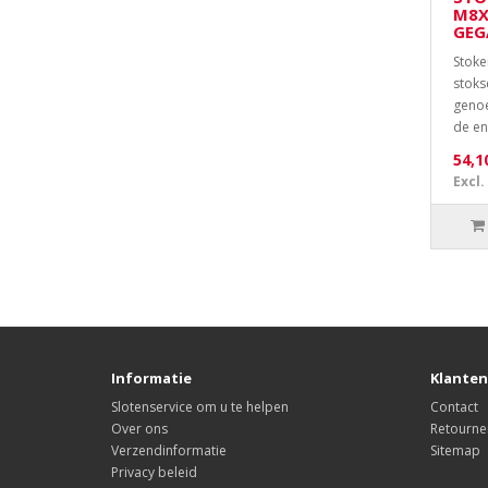
M8X
GEG
Stoke
stoks
genoe
de en
54,1
Excl.
Informatie
Klanten
Slotenservice om u te helpen
Contact
Over ons
Retourne
Verzendinformatie
Sitemap
Privacy beleid