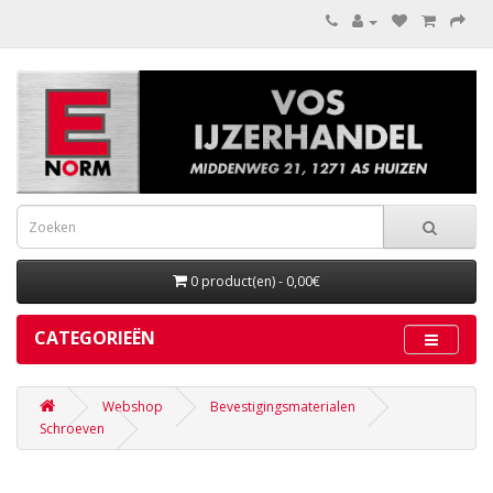
0 product(en) - 0,00€
CATEGORIEËN
Webshop
Bevestigingsmaterialen
Schroeven