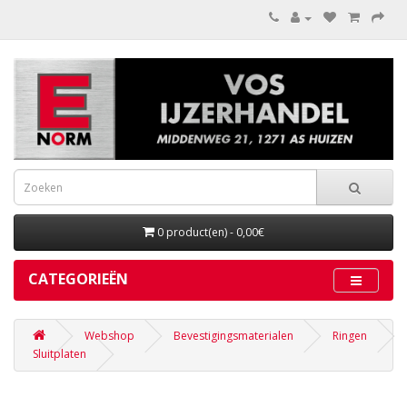
0 product(en) - 0,00€
CATEGORIEËN
Webshop
Bevestigingsmaterialen
Ringen
Sluitplaten