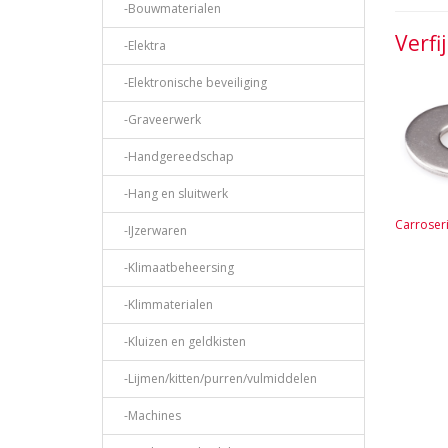
-Bouwmaterialen
Verfi
-Elektra
-Elektronische beveiliging
-Graveerwerk
-Handgereedschap
-Hang en sluitwerk
Carroseri
-IJzerwaren
-Klimaatbeheersing
-Klimmaterialen
-Kluizen en geldkisten
-Lijmen/kitten/purren/vulmiddelen
-Machines