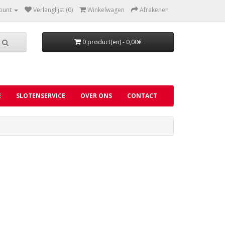
ount
Verlanglijst (0)
Winkelwagen
Afrekenen
0 product(en) - 0,00€
E
SLOTENSERVICE
OVER ONS
CONTACT