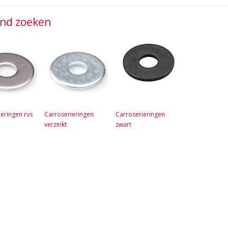
jnd zoeken
eringen rvs
Carroserieringen
Carroserieringen
verzinkt
zwart