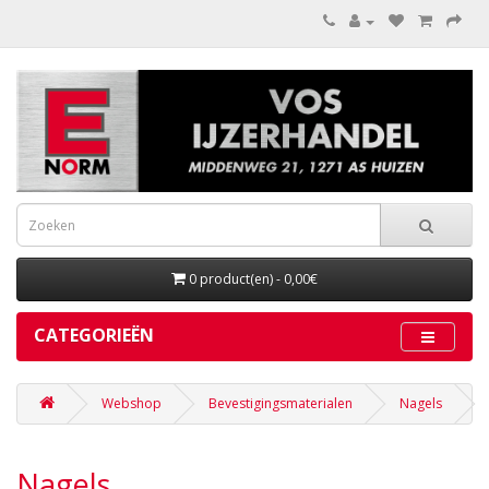
0 product(en) - 0,00€
CATEGORIEËN
Webshop
Bevestigingsmaterialen
Nagels
Nagels