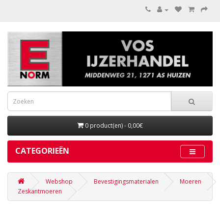
0 product(en) - 0,00€
CATEGORIEËN
Webshop
Bevestigingsmaterialen
Moeren
Zeskantmoeren