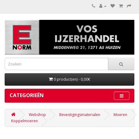
0 product(en) - 0,00€
CATEGORIEËN
Webshop
Bevestigingsmaterialen
Moeren
Koppelmoeren