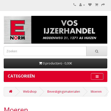
0 product(en) - 0,00€
CATEGORIEËN
Webshop
Bevestigingsmaterialen
Moeren
Moeren