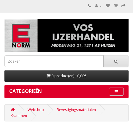
0 product(en) - 0,00€
CATEGORIEËN
Webshop
Bevestigingsmaterialen
Krammen