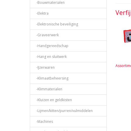
-Bouwmaterialen
Verfi
-Elektra
-Elektronische beveiliging
-Graveerwerk
-Handgereedschap
-Hang en sluitwerk
Assortim
-IJzerwaren
-Klimaatbeheersing
-Klimmaterialen
-Kluizen en geldkisten
-Lijmen/kitten/purren/vulmiddelen
-Machines