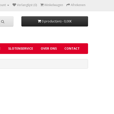
ount
Verlanglijst (0)
Winkelwagen
Afrekenen
0 product(en) - 0,00€
E
SLOTENSERVICE
OVER ONS
CONTACT