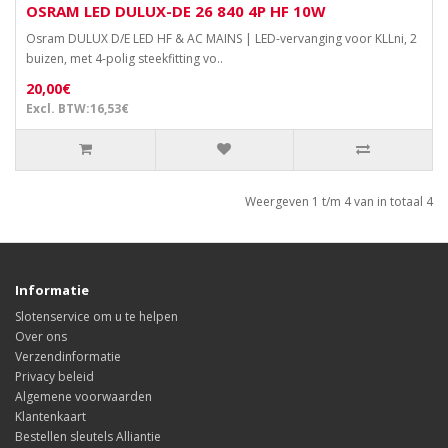
OSRAM LED DULUX-DE 26 840 4P HF 10W
Osram DULUX D/E LED HF & AC MAINS | LED-vervanging voor KLLni, 2
buizen, met 4-polig steekfitting vo..
20,00€
Excl. BTW:16,53€
Weergeven 1 t/m 4 van in totaal 4
Informatie
Slotenservice om u te helpen
Over ons
Verzendinformatie
Privacy beleid
Algemene voorwaarden
Klantenkaart
Bestellen sleutels Alliantie