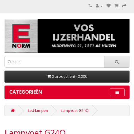
0 product(en) - 0,00€
CATEGORIEËN
Led lampen
Lampvoet G24Q
Lampvoet G24Q