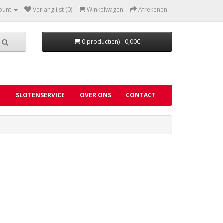
ount
Verlanglijst (0)
Winkelwagen
Afrekenen
0 product(en) - 0,00€
E
SLOTENSERVICE
OVER ONS
CONTACT