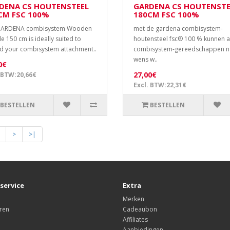
DENA CS HOUTENSTEEL
GARDENA CS HOUTENSTE
CM FSC 100%
180CM FSC 100%
GARDENA combisystem Wooden
met de gardena combisystem-
e 150 cm is ideally suited to
houtensteel fsc® 100 % kunnen a
d your combisystem attachment..
combisystem-gereedschappen n
wens w..
0€
27,00€
 BTW:20,66€
Excl. BTW:22,31€
BESTELLEN
BESTELLEN
>
>|
service
Extra
Merken
ren
Cadeaubon
Affiliates
Aanbiedingen