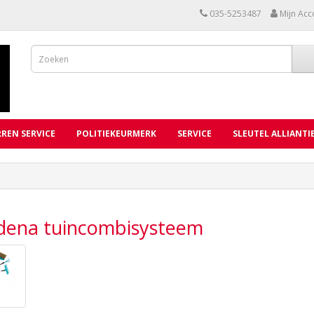
035-5253487
Mijn Acc
REN SERVICE
POLITIEKEURMERK
SERVICE
SLEUTEL ALLIANTI
dena tuincombisysteem