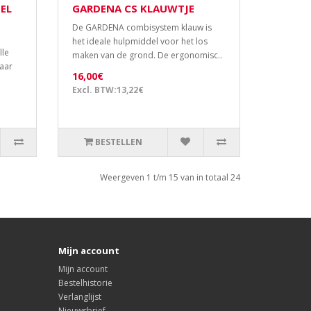
EL
GARDENA CS KLAUWTJE
De GARDENA combisystem klauw is
het ideale hulpmiddel voor het los
lle
maken van de grond. De ergonomisc..
aar
16,00€
Excl. BTW:13,22€
BESTELLEN
Weergeven 1 t/m 15 van in totaal 24
Mijn account
Mijn account
Bestelhistorie
Verlanglijst
Nieuwsbrief