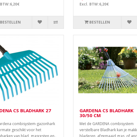
 BTW:6,20€
Excl. BTW:6,20€
BESTELLEN
BESTELLEN
DENA CS BLADHARK 27
GARDENA CS BLADHARK
30/50 CM
ardena combisystem-gazonhark
Met de GARDENA combisystem
termate geschikt voor het
verstelbare Bladhark kan je makke
nharken van blad, grasresten en..
bladeren, afgemaaid gras, of and