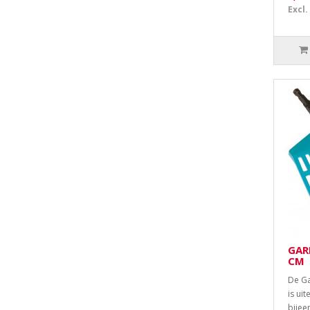
Excl.
GAR
CM
De G
is ui
bijee