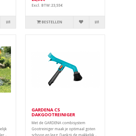
Excl. BTW:23,55€
BESTELLEN
GARDENA CS
DAKGOOTREINIGER
Met de GARDENA combisystem
lijk
Gootreiniger maak je optimaal goten
er ..
schoon en leeg. Dankzij de makkelijk ..