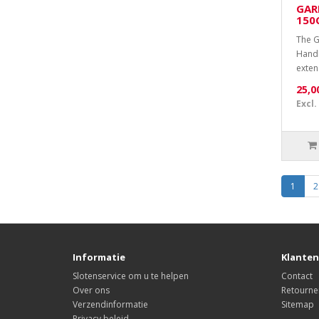
GAR
150
The 
Handl
exten
25,0
Excl.
1
2
Informatie
Klanten
Slotenservice om u te helpen
Contact
Over ons
Retourne
Verzendinformatie
Sitemap
Privacy beleid