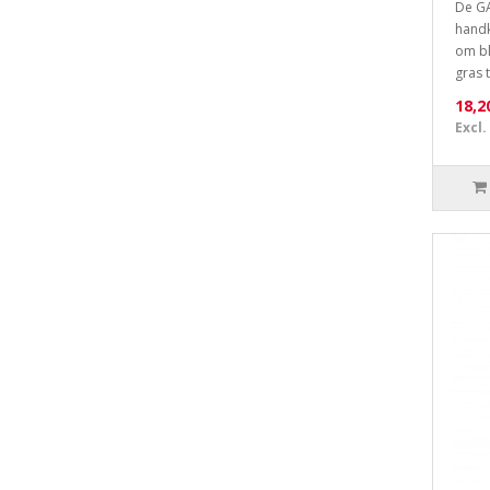
De G
handk
om bl
gras t
18,2
Excl.