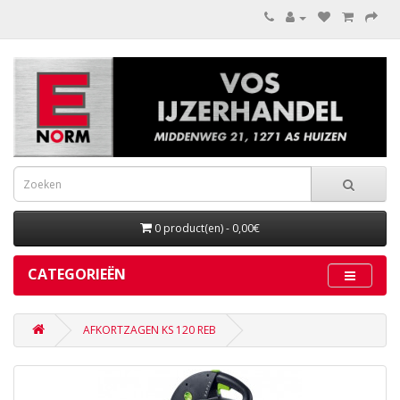
0 product(en) - 0,00€
CATEGORIEËN
AFKORTZAGEN KS 120 REB