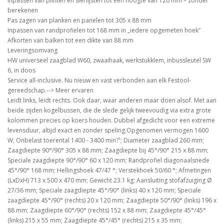
Inpassen van plinten en sierlijsten tot een hoogte van 120 mm – zonder
berekenen
Pas zagen van planken en panelen tot 305 x 88 mm
Inpassen van randprofielen tot 168 mm in „iedere opgemeten hoek”
Afkorten van balken tot een dikte van 88 mm
Leveringsomvang
HW universeel zaagblad W60, zwaaihaak, werkstukklem, inbussleutel SW
6, in doos
Service all-inclusive. Nu nieuw en vast verbonden aan elk Festool-
gereedschap.--> Meer ervaren
Leidt links, leidt rechts. Ook daar, waar anderen maar doen alsof. Met aan
beide zijden kogelbussen, die de slede gelijk tweevoudig via extra grote
kolommen precies op koers houden. Dubbel afgedicht voor een extreme
levensduur, altijd exact en zonder speling.Opgenomen vermogen 1600
W; Onbelast toerental 1400 - 3400 min?¹; Diameter zaagblad 260 mm;
Zaagdiepte 90°/90° 305 x 88 mm; Zaagdiepte bij 45°/90° 215 x 88 mm;
Speciale zaagdiepte 90°/90° 60 x 120 mm; Randprofiel diagonaalsnede
45°/90° 168 mm; Hellingshoek 47/47 °; Verstekhoek 50/60 °; Afmetingen
(LxDxH) 713 x 500 x 470 mm; Gewicht 23.1 kg; Aansluiting stofafzuiging Ø
27/36 mm; Speciale zaagdiepte 45°/90° (links) 40 x 120 mm; Speciale
zaagdiepte 45°/90° (rechts) 20 x 120 mm; Zaagdiepte 50°/90° (links) 196 x
88 mm; Zaagdiepte 60°/90° (rechts) 152 x 88 mm; Zaagdiepte 45°/45°
(links) 215 x 55 mm; Zaagdiepte 45°/45° (rechts) 215 x 35 mm;