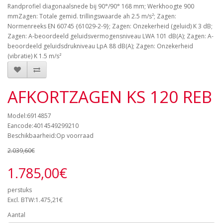
Randprofiel diagonaalsnede bij 90°/90° 168 mm; Werkhoogte 900
mmZagen: Totale gemid. trillingswaarde ah 2.5 m/s²; Zagen:
Normenreeks EN 60745 {61029-2-9}; Zagen: Onzekerheid (geluid) K 3 dB;
Zagen: A-beoordeeld geluidsvermogensniveau LWA 101 dB(A); Zagen: A-
beoordeeld geluidsdrukniveau LpA 88 dB(A); Zagen: Onzekerheid
(vibratie) K 1.5 m/s²
AFKORTZAGEN KS 120 REB
Model:6914857
Eancode:4014549299210
Beschikbaarheid:Op voorraad
2.039,60€
1.785,00€
perstuks
Excl. BTW:1.475,21€
Aantal