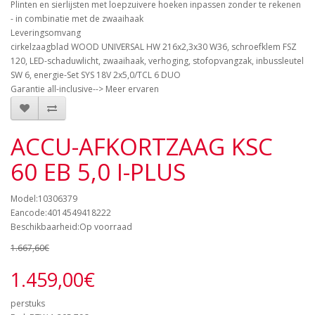
Plinten en sierlijsten met loepzuivere hoeken inpassen zonder te rekenen
- in combinatie met de zwaaihaak
Leveringsomvang
cirkelzaagblad WOOD UNIVERSAL HW 216x2,3x30 W36, schroefklem FSZ
120, LED-schaduwlicht, zwaaihaak, verhoging, stofopvangzak, inbussleutel
SW 6, energie-Set SYS 18V 2x5,0/TCL 6 DUO
Garantie all-inclusive--> Meer ervaren
ACCU-AFKORTZAAG KSC
60 EB 5,0 I-PLUS
Model:10306379
Eancode:4014549418222
Beschikbaarheid:Op voorraad
1.667,60€
1.459,00€
perstuks