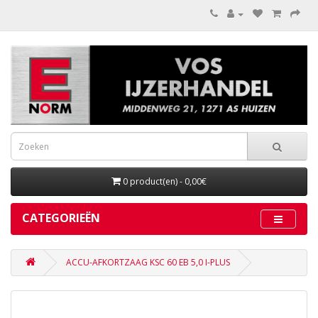
0 product(en) - 0,00€
CATEGORIEËN
ACCU-AFKORTZAAG KSC 60 EB 5,0 I-PLUS