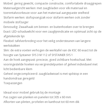
Mobiel: gering gewicht, compacte constructie, comfortabele draaggrepen
Materiaalgericht werken: met zaagbladen voor elk materiaal en
toerentalvoorkeuze voor aan het materiaal aangepaste snelheid
Stofarm werken: stofopvangzak voor stofarm werken ook zonder
mobiele stofzuiger
Eenvoudig: Zwaaihaak om binnen- en buitenhoeken over te brengen
Exact: LED-schaduwlicht voor een zaaglijnindicatie en optimaal zicht op de
afgetekende lijn
Flexibel: tafelverbreding voor het veilig ondersteunen van langere
werkstukken
Slim: de extra voeten verhogen de werktafel van de KSC 60 exact tot de
hoogte van Systainer SYS 3 M 112 of SYSTAINER SYS 1
Aan de hoek aangepast: precieze, goed zichtbare hoekschaal. Met
vooringestelde hoeken via vergrendelpunten of geheel individueel met
licht bedienbare klem
Geheel ongecompliceerd: zaagbladwissel is met spilstop in een
handomdraai geregeld
Toepassingen
Ideaal voor mobiel gebruik bij de montage
Pas zagen van planken en panelen tot 305 x 60 mm
Afkorten van plinten, profielen en kanthout tot 60 mm dik