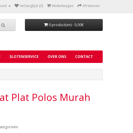
ount
Verlanglijst (0)
Winkelwagen
Afrekenen
0 product(en) - 0,00€
E
SLOTENSERVICE
OVER ONS
CONTACT
at Plat Polos Murah
ategorieën